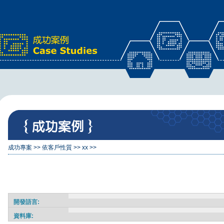
x
成功專案
>>
依客戶性質
>>
xx
>>
開發語言:
資料庫: