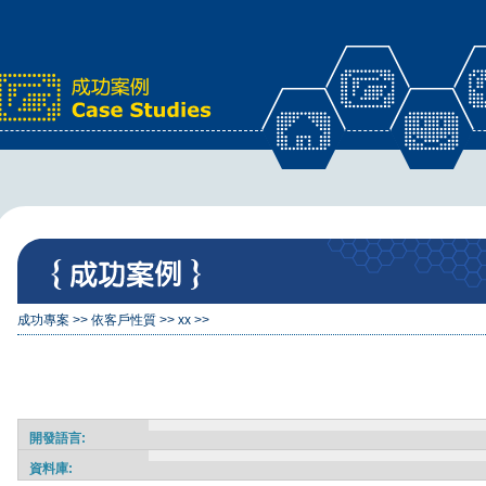
x
成功專案
>>
依客戶性質
>>
xx
>>
開發語言:
資料庫: