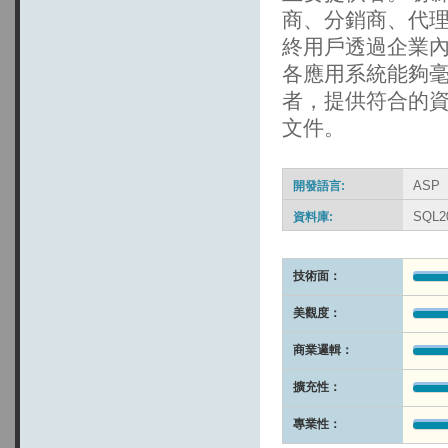
商、分銷商、代
終用戶透過企業
各應用系統能夠
者，提供符合的資
文件。
ASP
開發語言:
SQL2
資料庫:
技術面：
美觀度：
商業邏輯：
擴充性：
專業性：