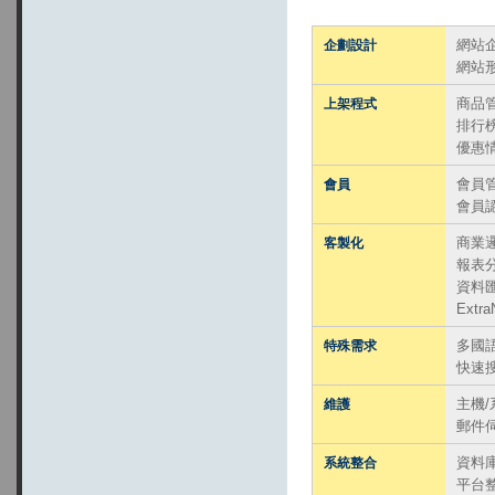
網站
企劃設計
網站
商品
上架程式
排行
優惠
會員
會員
會員
商業
客製化
報表
資料
Extr
多國
特殊需求
快速
主機
維護
郵件
資料
系統整合
平台