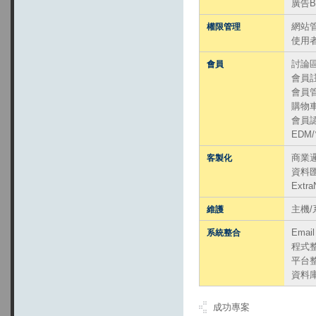
廣告Ba
網站
權限管理
使用
討論
會員
會員
會員
購物
會員
EDM
商業
客製化
資料
Extr
主機
維護
Emai
系統整合
程式
平台
資料
成功專案