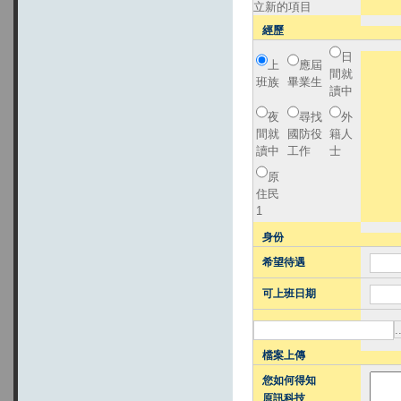
立新的項目
經歷
日
上
應屆
間就
班族
畢業生
讀中
夜
尋找
外
間就
國防役
籍人
讀中
工作
士
原
住民
1
身份
希望待遇
可上班日期
檔案上傳
您如何得知
原訊科技