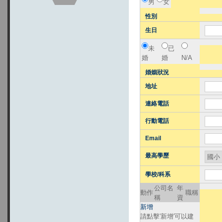
男
女
性別
生日
未
已
婚
婚
N/A
婚姻狀況
地址
連絡電話
行動電話
Email
最高學歷
學校/科系
公司名
年
動作
職稱
稱
資
新增
請點擊'新增'可以建